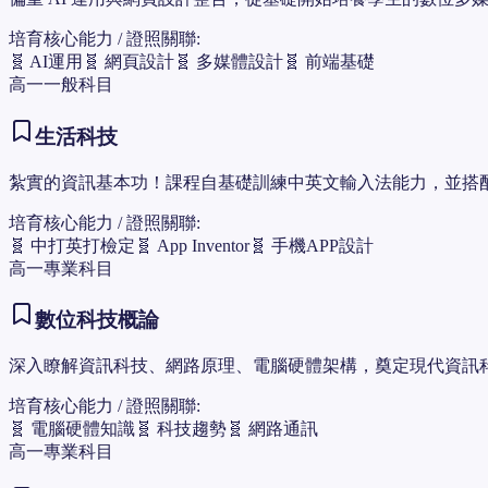
培育核心能力 / 證照關聯:
🧬
AI運用
🧬
網頁設計
🧬
多媒體設計
🧬
前端基礎
高一
一般科目
生活科技
紮實的資訊基本功！課程自基礎訓練中英文輸入法能力，並搭配 App
培育核心能力 / 證照關聯:
🧬
中打英打檢定
🧬
App Inventor
🧬
手機APP設計
高一
專業科目
數位科技概論
深入瞭解資訊科技、網路原理、電腦硬體架構，奠定現代資訊
培育核心能力 / 證照關聯:
🧬
電腦硬體知識
🧬
科技趨勢
🧬
網路通訊
高一
專業科目