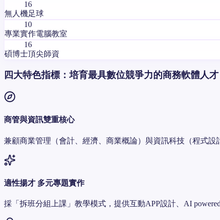
16
無人機足球
10
專業實作電腦教室
16
碩博士頂尖師資
四大特色指標：培育最具數位競爭力的商務軟體人才
商管與資訊雙重核心
兼顧商業管理（會計、經濟、商業概論）與資訊科技（程式設
適性揚才 多元專題實作
採「拆班分組上課」教學模式，提供互動APP設計、AI pow