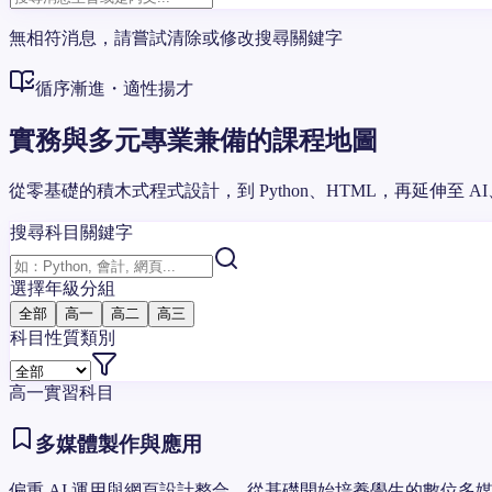
無相符消息，請嘗試清除或修改搜尋關鍵字
循序漸進・適性揚才
實務與多元專業兼備的課程地圖
從零基礎的積木式程式設計，到 Python、HTML，再延伸
搜尋科目關鍵字
選擇年級分組
全部
高一
高二
高三
科目性質類別
高一
實習科目
多媒體製作與應用
偏重 AI 運用與網頁設計整合，從基礎開始培養學生的數位多媒